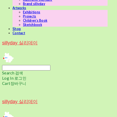
Brand sillyday
Artworks
Exhibitions
Projects
Children's Book
Sketchbook
Shop
Contact
sillyday 실리데이
Search
검색
Log In
로그인
Cart
장바구니
sillyday 실리데이