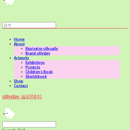
Home
About
Illustrator sillysally
Brand sillyday
Artworks
Exhibitions
Projects
Children's Book
Sketchbook
Shop
Contact
sillyday 실리데이