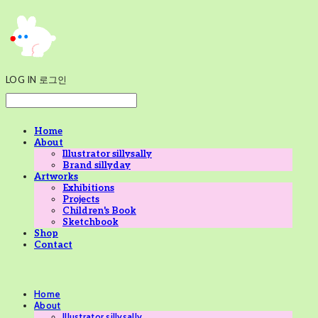
LOG IN
로그인
Home
About
Illustrator sillysally
Brand sillyday
Artworks
Exhibitions
Projects
Children's Book
Sketchbook
Shop
Contact
Home
About
Illustrator sillysally